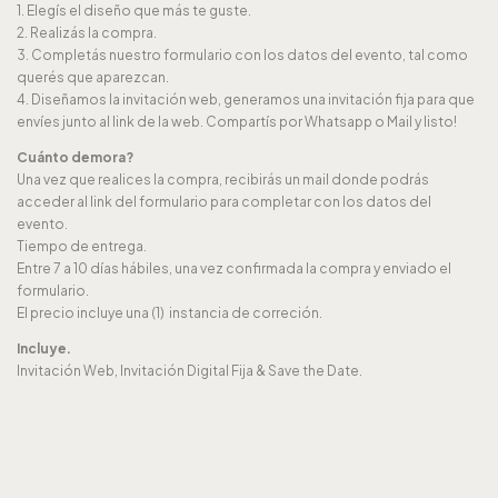
1. Elegís el diseño que más te guste.
2. Realizás la compra.
3. Completás nuestro formulario con los datos del evento, tal como
querés que aparezcan.
4. Diseñamos la invitación web, generamos una invitación fija para que
envíes junto al link de la web. Compartís por Whatsapp o Mail y listo!
Cuánto demora?
Una vez que realices la compra, recibirás un mail donde podrás
acceder al link del formulario para completar con los datos del
evento.
Tiempo de entrega.
Entre 7 a 10 días hábiles, una vez confirmada la compra y enviado el
formulario.
El precio incluye una (1) instancia de correción.
Incluye.
Invitación Web, Invitación Digital Fija & Save the Date.