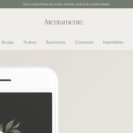
Una nueva forma de invitar: atenta, práctica y sustentable.
Bodas
15 años
Bautismos
Comunión
Imprimibles