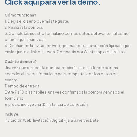
Click aquí para ver la demo.
Cómo funciona?
1. Elegís el diseño que más te guste.
2. Realizás la compra.
3. Completás nuestro formulario con los datos del evento, tal como
querés que aparezcan.
4. Diseñamos la invitación web, generamos una invitación fija para que
envíes junto al link de la web. Compartís por Whatsapp o Mail y listo!
Cuánto demora?
Una vez que realices la compra, recibirás un mail donde podrás
acceder al link del formulario para completar con los datos del
evento.
Tiempo de entrega.
Entre 7 a 10 días hábiles, una vez confirmada la compra y enviado el
formulario.
El precio incluye una (1) instancia de correción.
Incluye.
Invitación Web, Invitación Digital Fija & Save the Date.