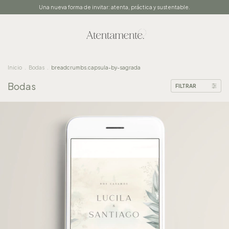
Una nueva forma de invitar: atenta, práctica y sustentable.
Inicio
.
Bodas
.
breadcrumbs.capsula-by-sagrada
Bodas
FILTRAR