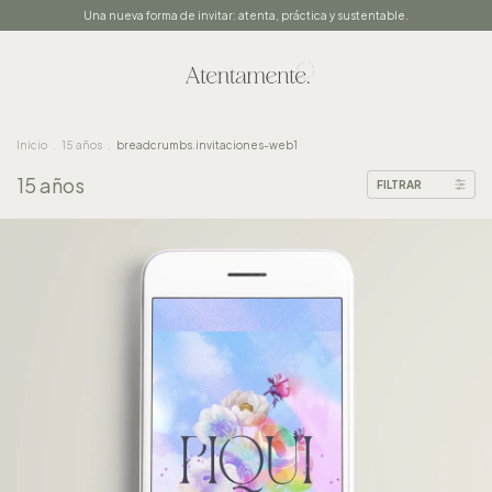
Una nueva forma de invitar: atenta, práctica y sustentable.
Inicio
.
15 años
.
breadcrumbs.invitaciones-web1
15 años
FILTRAR